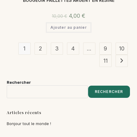
BOUGEOIR PAILLETTES ARGENT EN RESINE
4,00
€
10,00
€
Ajouter au panier
1
2
3
4
…
9
10
11
Rechercher
RECHERCHER
Articles récents
Bonjour tout le monde !