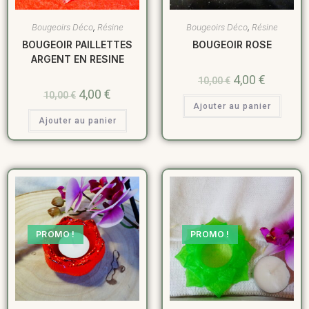
Bougeoirs Déco
,
Résine
Bougeoirs Déco
,
Résine
BOUGEOIR PAILLETTES
BOUGEOIR ROSE
ARGENT EN RESINE
4,00
€
10,00
€
4,00
€
10,00
€
Ajouter au panier
Ajouter au panier
PROMO !
PROMO !