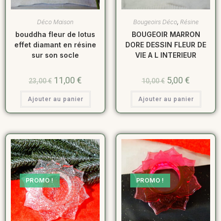
Déco Maison
Bougeoirs Déco
,
Résine
bouddha fleur de lotus
BOUGEOIR MARRON
effet diamant en résine
DORE DESSIN FLEUR DE
sur son socle
VIE A L INTERIEUR
11,00
€
5,00
€
23,00
€
10,00
€
Ajouter au panier
Ajouter au panier
PROMO !
PROMO !