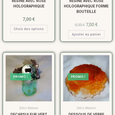
RESINE AVEC ROSE
RESINE AVEC ROSE
HOLOGRAPHIQUE
HOLOGRAPHIQUE FORME
BOUTEILLE
7,00
€
7,00
€
9,00
€
Choix des options
Ajouter au panier
PROMO !
PROMO !
Déco Maison
Déco Maison
DECAPSULEUR VERT
DESSOUS DE VERRE