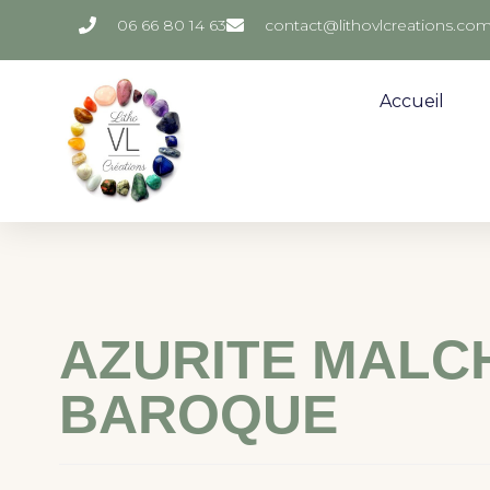
06 66 80 14 63
contact@lithovlcreations.co
Accueil
AZURITE MALC
BAROQUE