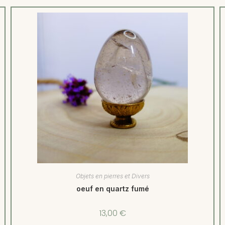
Objets en pierres et Divers
oeuf en quartz fumé
13,00
€