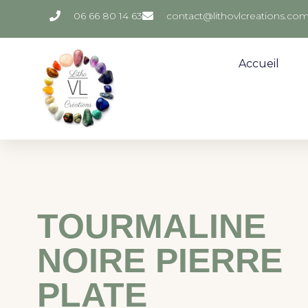
06 66 80 14 63
contact@lithovlcreations.co
Accueil
TOURMALINE
NOIRE PIERRE
PLATE