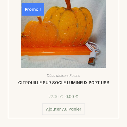
Promo !
Déco Maison
,
Résine
CITROUILLE SUR SOCLE LUMINEUX PORT USB
22,00
€
10,00
€
Ajouter Au Panier