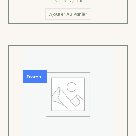
15,00
€
7,00
€
Ajouter Au Panier
Promo !