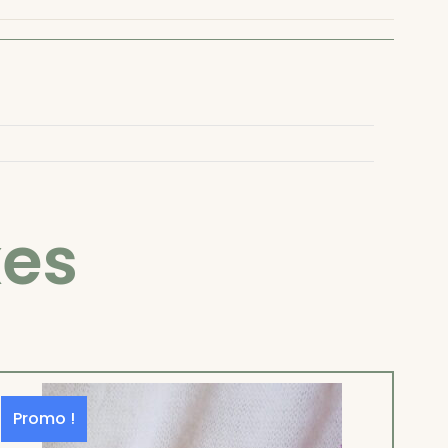
xes
Promo !