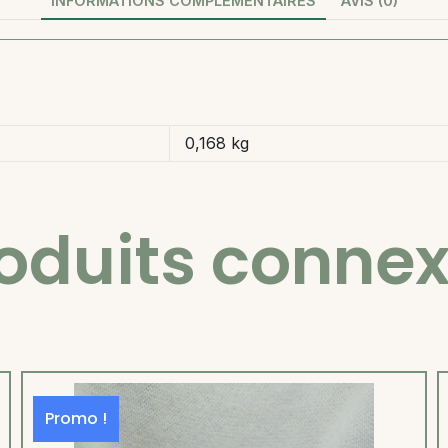
INFORMATIONS COMPLÉMENTAIRES
AVIS (0)
0,168 kg
oduits conne
Promo !