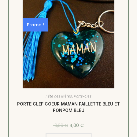
Promo !
Fête des Mères
,
Porte-clés
PORTE CLEF COEUR MAMAN PAILLETTE BLEU ET
PONPOM BLEU
10,00
€
4,00
€