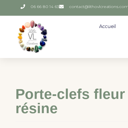
06 66 80 14 63
contact@lithovlcreations.co
Accueil
Porte-clefs fleur
résine