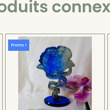
oduits conne
Promo !