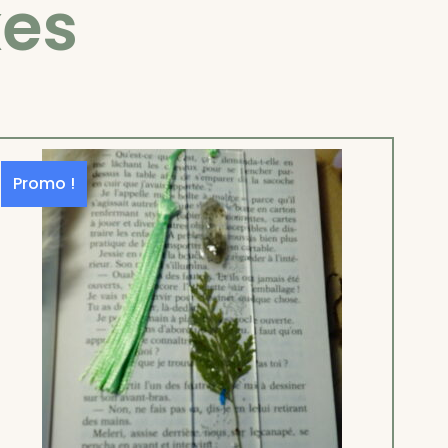
xes
Promo !