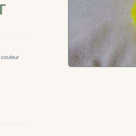
T
a couleur