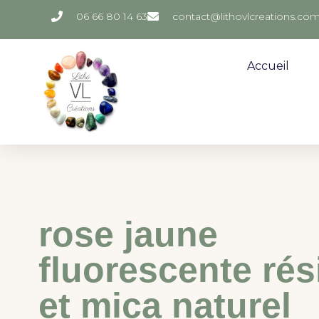
06 66 80 14 63
contact@lithovlcreations.co
Accueil
rose jaune
fluorescente rés
et mica naturel